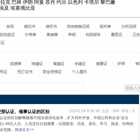
拉克 巴林 伊朗 阿曼 苏丹 约旦 以色列 卡塔尔 黎巴嫩
 埃及 埃塞俄比亚
2020/11/6 9:36:39 点击：936 评论：0
交部认证、领事认证的区别
认证的区别解释随着中国全面深化改革，扩大对外开放，中国公民和企业“走出
已达1.46亿人次。人员交往日趋频繁，出国探亲、访友、居住、学习、旅游、经商的
也随...
阅读全文>>