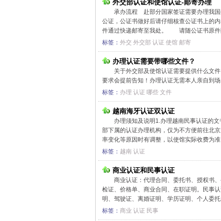
外交部认证和使馆认证-邮寄办理
承办流程 赴部分国家签证需要办理我国
公证，公证书做好后请仔细核查公证书上的
件通过快递邮寄至我处。 请随公证书原件附
标签：
外交
外交部
认证
使馆
邮寄
办理认证需要带哪些文件？
关于外交部及使馆认证需要提供什么文件
要求会提前告知！办理认证无需本人亲自到场，可以
标签：
办理
认证
哪些
文件
越南海牙认证双认证
办理须知及说明1.办理越南民事认证的
部下属的认证办理机构，仅为不方便前往北京
率变化等原因时有调整，以使馆实际收费为准，
标签：
越南
认证
商业认证和民事认证
商业认证：代理合同、委托书、授权书、
检证、价格单、商业合同、在职证明。民事认
明、驾驶证、离婚证明、学历证明、个人委托、
标签：
商业
认证
民事