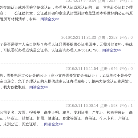
2017/2/17 9:46:34 点击：2524 评论：2
外交部认证或外国驻华使馆认证，办理单认证或双认证的，请 首先到公证处办理
内容： 公证处的章，公证处的钢印章应从封面到封底盖透整本将做好的公证书原
所寄材料清单，材料...
阅读全文>>
2016/12/21 11:31:33 点击：2253 评论：0
？是否需要本人亲自到场？办理认证只需要提供公证书原件，无需其他资料，特殊
委托办理或快递公证书。认证咨询办理010-56191798...
阅读全文>>
2016/3/11 16:11:54 点击：646 评论：0
文书，需要先经过公证处的公证（商业文件需要贸促会先认证）；2.我单位不是外交
亲自递交、急于办理认证的人提供越南认证办理服务；3.越南大使馆认证费用随汇
我方仅收取服...
阅读全文>>
2016/3/11 16:00:14 点击：598 评论：1
公司更名、发票、报关单、商事证明、箱单、专利证书、产地证、检验检疫证、商
证：毕业证、结婚证、护照、健康证、职业等级证、身份证、个人专利、户籍证
未刑公证、死亡证明。...
阅读全文>>