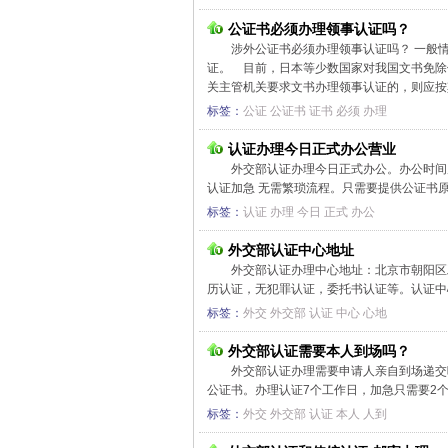
公证书必须办理领事认证吗？
涉外公证书必须办理领事认证吗？ 一般
证。 目前，日本等少数国家对我国文书免除
关主管机关要求文书办理领事认证的，则应按其
标签：
公证
公证书
证书
必须
办理
认证办理今日正式办公营业
外交部认证办理今日正式办公。办公时间周一
认证加急 无需繁琐流程。只需要提供公证书原件
标签：
认证
办理
今日
正式
办公
外交部认证中心地址
外交部认证办理中心地址：北京市朝阳区
历认证，无犯罪认证，委托书认证等。认证中心电话 0
标签：
外交
外交部
认证
中心
心地
外交部认证需要本人到场吗？
外交部认证办理需要申请人亲自到场递交
公证书。办理认证7个工作日，加急只需要2个工
标签：
外交
外交部
认证
本人
人到