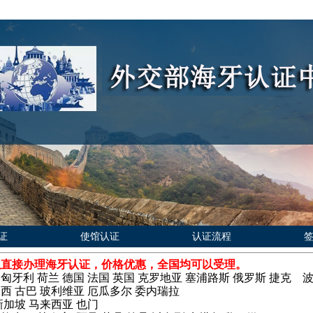
证
使馆认证
认证流程
以直接办理海牙认证，价格优惠，全国均可以受理。
 匈牙利 荷兰 德国 法国 英国 克罗地亚 塞浦路斯 俄罗斯 捷
巴西 古巴 玻利维亚 厄瓜多尔 委内瑞拉
新加坡 马来西亚 也门