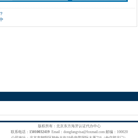
？
中
版权所有：北京东方海牙认证代办中心
联系电话：
15010032419
Email：dongfangvisa@foxmail.com
邮编：100020
公司地址：北京市朝阳区朝外大街19号华普国际大厦716（外交部北门）