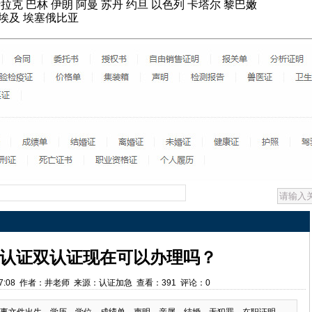
拉克 巴林 伊朗 阿曼 苏丹 约旦 以色列 卡塔尔 黎巴嫩
 埃及 埃塞俄比亚
认证双认证现在可以办理吗？
14:37:08 作者：井老师 来源：认证加急 查看：391 评论：0